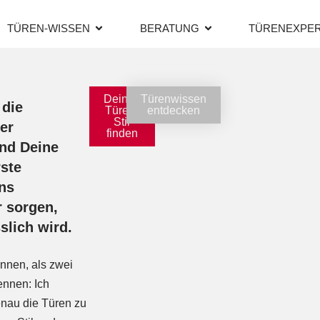
TÜREN-WISSEN
BERATUNG
TÜRENEXPE
Deinen
Türenwissen
 die
Türen-
entdecken
Stil
er
finden
und Deine
rste
ns
 sorgen,
slich wird.
nnen, als zwei
nnen: Ich
enau die Türen zu