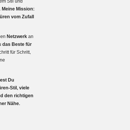
nem Stil und
.
Meine Mission:
üren vom Zufall
den
Netzwerk
an
Du
das Beste für
ritt für Schritt,
hne
dest Du
ren-Stil, viele
d den richtigen
ner Nähe.