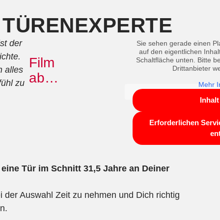
 TÜRENEXPERTE
st der
Sie sehen gerade einen Pla
auf den eigentlichen Inhal
ichte.
Film
Schaltfläche unten. Bitte 
Drittanbieter 
h alles
ab…
fühl zu
Mehr I
Inhal
Erforderlichen Servi
en
eine Tür im Schnitt 31,5 Jahre an Deiner
i der Auswahl Zeit zu nehmen und Dich richtig
n.