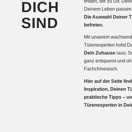
finden, die zu Dir, Dei
DICH
Deinem Leben passen
Die Auswahl Deiner T
SIND
befreien.
Mit unserem wachsen
Türenexperten holst 
Dein Zuhause
raus: Sch
ganz entspannt und o
Fachchinesisch.
Hier auf der Seite fin
Inspiration, Deinen Tü
praktische Tipps – un
Türenexperten in Dei