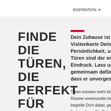
INSPIRATION
FINDE
Dein Zuhause ist
Visitenkarte Dein
DIE
Persönlichkeit, 
Türen sind der e
TÜREN,
Eindruck. Lass u
gemeinsam dafür
DIE
dass er unverges
PERFEKT
Türen müssen mehr kö
Räume voneinander tre
FÜR
begleite Dich dabei, g